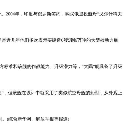
母。2004年，印度与俄罗斯签约，购买俄退役航母“戈尔什科夫
，但是近几年他们多次表示要建造6艘5到6万吨的大型核动力航
以西方标准和该舰的作战能力、升级潜力等，“大隅”舰具备了升级
驱逐舰”，但该舰在设计中就采用了类似航空母舰的船型，从外观上
列。(综合新华网、解放军报等报道)