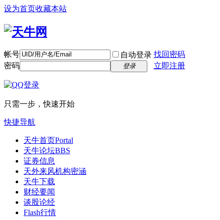
设为首页
收藏本站
帐号
找回密码
自动登录
密码
立即注册
登录
只需一步，快速开始
快捷导航
天牛首页
Portal
天牛论坛
BBS
证券信息
天外来风
机构密涵
天牛下载
财经要闻
谈股论经
Flash行情