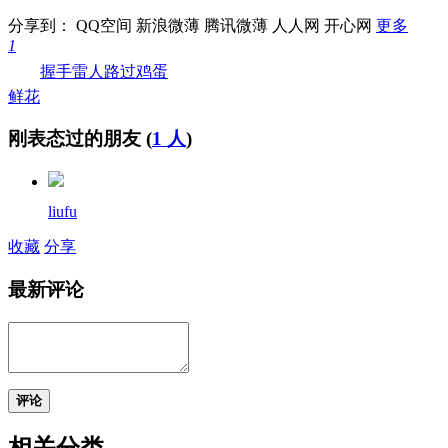
分享到：
QQ空间
新浪微薄
腾讯微薄
人人网
开心网
更多
1
握手
雷人
路过
鸡蛋
鲜花
刚表态过的朋友 (
1 人
)
liufu
收藏
分享
最新评论
评论