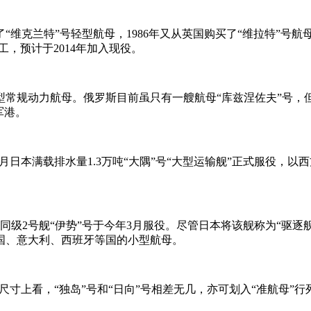
“维克兰特”号轻型航母，1986年又从英国购买了“维拉特”号航
工，预计于2014年加入现役。
的轻型常规动力航母。俄罗斯目前虽只有一艘航母“库兹涅佐夫”号
军港。
3月日本满载排水量1.3万吨“大隅”号“大型运输舰”正式服役，
”服役，同级2号舰“伊势”号于今年3月服役。尽管日本将该舰称为“
国、意大利、西班牙等国的小型航母。
主尺寸上看，“独岛”号和“日向”号相差无几，亦可划入“准航母”行