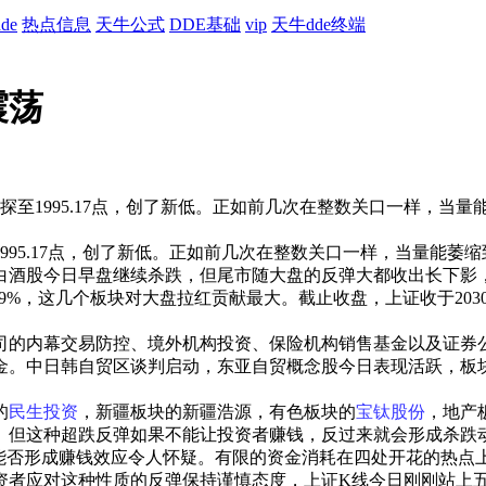
de
热点信息
天牛公式
DDE基础
vip
天牛dde终端
震荡
至1995.17点，创了新低。正如前几次在整数关口一样，当
5.17点，创了新低。正如前几次在整数关口一样，当量能萎
股今日早盘继续杀跌，但尾市随大盘的反弹大都收出长下影，板块
79%，这几个板块对大盘拉红贡献最大。截止收盘，上证收于2030.3
内幕交易防控、境外机构投资、保险机构销售基金以及证券公司
。中日韩自贸区谈判启动，东亚自贸概念股今日表现活跃，板块指
的
民生投资
，新疆板块的新疆浩源，有色板块的
宝钛股份
，地产
作。但这种超跌反弹如果不能让投资者赚钱，反过来就会形成杀
终能否形成赚钱效应令人怀疑。有限的资金消耗在四处开花的热点
者应对这种性质的反弹保持谨慎态度，上证K线今日刚刚站上五