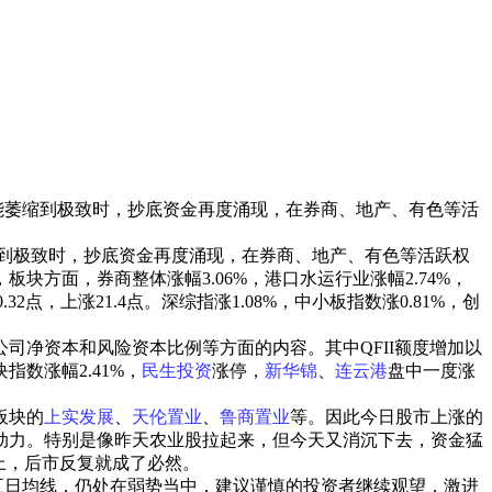
量能萎缩到极致时，抄底资金再度涌现，在券商、地产、有色等活
缩到极致时，抄底资金再度涌现，在券商、地产、有色等活跃权
方面，券商整体涨幅3.06%，港口水运行业涨幅2.74%，
2点，上涨21.4点。深综指涨1.08%，中小板指数涨0.81%，创
净资本和风险资本比例等方面的内容。其中QFII额度增加以
数涨幅2.41%，
民生投资
涨停，
新华锦
、
连云港
盘中一度涨
板块的
上实发展
、
天伦置业
、
鲁商置业
等。因此今日股市上涨的
跌动力。特别是像昨天农业股拉起来，但今天又消沉下去，资金猛
上，后市反复就成了必然。
日均线，仍处在弱势当中，建议谨慎的投资者继续观望，激进