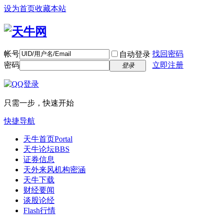
设为首页
收藏本站
帐号
找回密码
自动登录
密码
立即注册
登录
只需一步，快速开始
快捷导航
天牛首页
Portal
天牛论坛
BBS
证券信息
天外来风
机构密涵
天牛下载
财经要闻
谈股论经
Flash行情