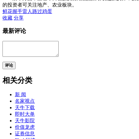
的投资者可关注地产、农业板块。
鲜花
握手
雷人
路过
鸡蛋
收藏
分享
最新评论
评论
相关分类
新 闻
名家视点
天牛下载
即时大单
天牛影院
价值龙虎
证券信息