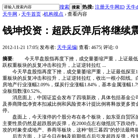
搜索
热搜:
注册天牛网ID
天牛d
搜索
天牛网
›
天牛首页
›
机构视点
›
查看内容
钱坤投资：超跌反弹后将继续
2012-11-21 17:05
|
发布者:
天牛采编
|
查看: 4675
|
评论: 0
摘要
: 今天早盘股指再度下挫，成交量萎缩严重，上证最低探
跃权重板块的反复冲击和拉升，上证逆转拉红 ...
今天早盘股指再度下挫，成交量萎缩严重，上证最低探至199
重板块的反复冲击和拉升，上证逆转拉红，收出一根小阳线。白酒
房地产行业涨幅2.09%，煤炭行业涨幅1.84%，基本金属涨幅1.
业板指数涨0.52%。
消息面上，中国证监会发布了四项新政，具体包括基金公司的
及券商降低净资本扣减比例和风险资本计提比例将释放更多资金
停。
盘面上，今天涨停的个股分布在各个板块，如东亚自贸区
主要性质仍然是超跌股的反弹，在2000点左右做抵抗下跌动
攻的对象变成地产、券商等板块，这种“朝三暮四”的炒法最
后市方面，上证今日在触及前期低点后引发超跌反弹，投资