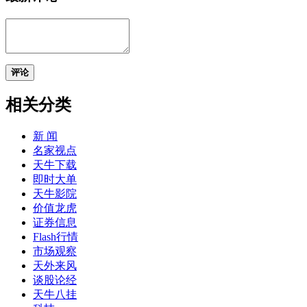
评论
相关分类
新 闻
名家视点
天牛下载
即时大单
天牛影院
价值龙虎
证券信息
Flash行情
市场观察
天外来风
谈股论经
天牛八挂