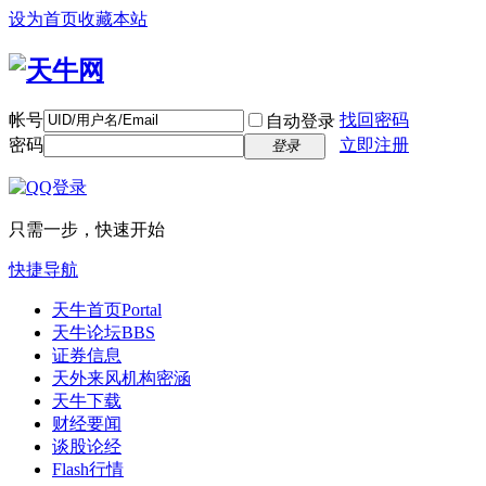
设为首页
收藏本站
帐号
找回密码
自动登录
密码
立即注册
登录
只需一步，快速开始
快捷导航
天牛首页
Portal
天牛论坛
BBS
证券信息
天外来风
机构密涵
天牛下载
财经要闻
谈股论经
Flash行情