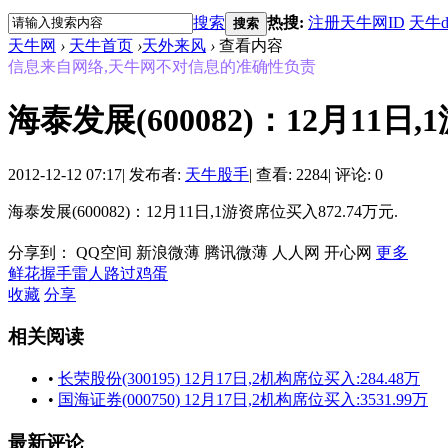
搜索
热搜:
注册天牛网ID
天牛d
搜索
天牛网
›
天牛首页
›
天外来风
›
查看内容
信息来自网络,天牛网不对信息的准确性负责
海泰发展(600082)：12月11日
2012-12-12 07:17
|
发布者:
天牛股手
|
查看: 2284
|
评论: 0
海泰发展(600082)：12月11日,1游资席位买入872.74万元.
分享到：
QQ空间
新浪微薄
腾讯微薄
人人网
开心网
更多
鲜花
握手
雷人
路过
鸡蛋
收藏
分享
相关阅读
•
长荣股份(300195) 12月17日,2机构席位买入:284.48万
•
国海证券(000750) 12月17日,2机构席位买入:3531.99万
最新评论