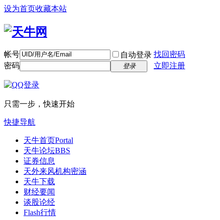
设为首页
收藏本站
帐号
找回密码
自动登录
密码
立即注册
登录
只需一步，快速开始
快捷导航
天牛首页
Portal
天牛论坛
BBS
证券信息
天外来风
机构密涵
天牛下载
财经要闻
谈股论经
Flash行情