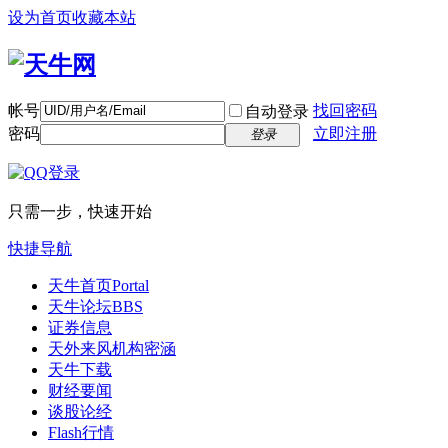
设为首页
收藏本站
帐号
找回密码
自动登录
密码
立即注册
登录
只需一步，快速开始
快捷导航
天牛首页
Portal
天牛论坛
BBS
证券信息
天外来风
机构密涵
天牛下载
财经要闻
谈股论经
Flash行情