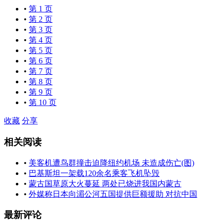
•
第 1 页
•
第 2 页
•
第 3 页
•
第 4 页
•
第 5 页
•
第 6 页
•
第 7 页
•
第 8 页
•
第 9 页
•
第 10 页
收藏
分享
相关阅读
•
美客机遭鸟群撞击迫降纽约机场 未造成伤亡(图)
•
巴基斯坦一架载120余名乘客飞机坠毁
•
蒙古国草原大火蔓延 两处已烧进我国内蒙古
•
外媒称日本向湄公河五国提供巨额援助 对抗中国
最新评论