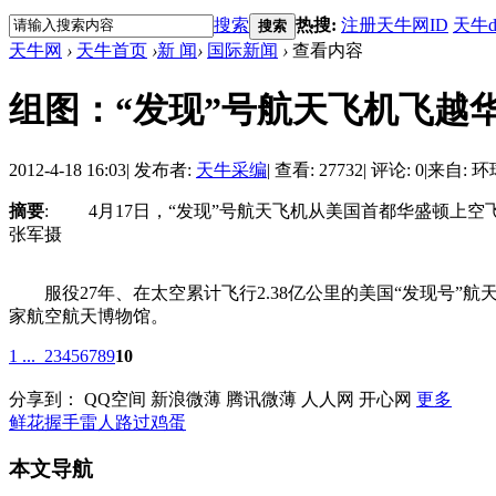
搜索
热搜:
注册天牛网ID
天牛d
搜索
天牛网
›
天牛首页
›
新 闻
›
国际新闻
›
查看内容
组图：“发现”号航天飞机飞越华
2012-4-18 16:03
|
发布者:
天牛采编
|
查看: 27732
|
评论: 0
|
来自: 
摘要
: 4月17日，“发现”号航天飞机从美国首都华盛顿上空
张军摄
服役27年、在太空累计飞行2.38亿公里的美国“发现号”
家航空航天博物馆。
1 ...
2
3
4
5
6
7
8
9
10
分享到：
QQ空间
新浪微薄
腾讯微薄
人人网
开心网
更多
鲜花
握手
雷人
路过
鸡蛋
本文导航