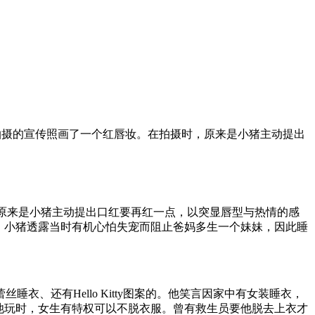
他拍摄的宣传照画了一个红唇妆。在拍摄时，原来是小猪主动提出
原来是小猪主动提出口红要再红一点，以突显唇型与热情的感
。小猪透露当时有机心怕失宠而阻止爸妈多生一个妹妹，因此睡
还有Hello Kitty图案的。他笑言因家中有女装睡衣，
池玩时，女生有特权可以不脱衣服。曾有救生员要他脱去上衣才