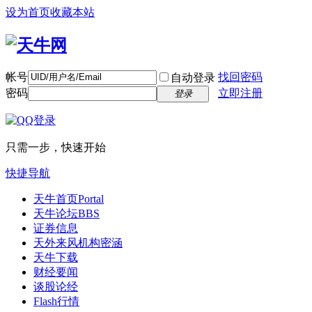
设为首页
收藏本站
帐号
找回密码
自动登录
密码
立即注册
登录
只需一步，快速开始
快捷导航
天牛首页
Portal
天牛论坛
BBS
证券信息
天外来风
机构密涵
天牛下载
财经要闻
谈股论经
Flash行情