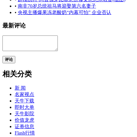
•
南非70岁总统祖马将迎娶第六名妻子
•
央视主播爆果冻老酸奶“内幕可怕” 企业否认
最新评论
评论
相关分类
新 闻
名家视点
天牛下载
即时大单
天牛影院
价值龙虎
证券信息
Flash行情