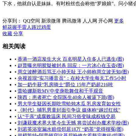
下水，他就自认是妹妹。有时粉丝也会称他“罗娘娘”。问小猪
分享到：
QQ空间
新浪微薄
腾讯微薄
人人网
开心网
更多
鲜花
握手
雷人
路过
鸡蛋
收藏
分享
相关阅读
•
香港一酒店发生大火 百名明星入住多人已逃生(图)
•
赵普曝光明胶疑被封杀 回应：一片冰心在玉壶(图)
•
周立波醉酒后骂王小帅无耻 王小帅称周立波无知(图)
•
央视首现“实习播音员”：在校大学生每天工作5小时
•
加一奶牛获“乳房骑士”爵位 15年产奶超216吨
•
蕾哈娜新歌MV中变身歌舞伎和千手观音
•
陕西：患者死亡 全院医生40余人被逼下跪(图)
•
男大学生疑因长期吃雪蛤炖木瓜 乳房发育如女性
•
《时代》哺乳男童封面引争议 媒体称“越过红线”
•
认“干亲”成腐败温床 民间习俗变味成权钱交易
•
刘谦获魔术界大奖今生无憾 将尝试创办魔术学校(图)
•
刘若英浴室漏水赔偿邻居18万 “奶茶”觉得很冤(图)
•
超模凯特•阿普顿穿比基尼扮修女惹怒宗教徒(组图)