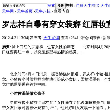
搜索
热搜:
注册天牛网ID
天牛d
搜索
天牛网
›
天牛首页
›
天牛八挂
›
查看内容
罗志祥自曝有穿女装癖 红唇妆宣
2012-4-21 13:34
|
发布者:
天牛采编
|
查看: 2841
|
评论: 0
|
来自: 新
摘要
: 涂上口红的罗志祥，也有女性的媚态 北京时间4月2
口红要再红一点，以突显唇型与热情的感觉。 ...
北京时间4月20日消息，据香港媒体报道，罗志祥(小猪)
觉。小猪称小时候妈妈也替他打扮成小女孩，因她渴望有一个
觉时他硬要睡在爸妈中间。
小时候渴望做女孩子
早前有传小猪前往日本买了女性睡衣？他透露睡衣是自用的，因他
带女友回家时曾被怀疑有“小三”。他只好叫女友嗅一下睡衣