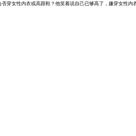
会否穿女性内衣或高跟鞋？他笑着说自己已够高了，嫌穿女性内衣