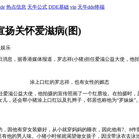
de
热点信息
天牛公式
DDE基础
vip
天牛dde终端
扬关怀爱滋病(图)
浪娱乐
0日消息，据香港媒体报道，罗志祥(小猪)担任爱滋公益大使，
涂上口红的罗志祥，也有女性的媚态
担任爱滋公益大使，他拍摄的宣传照画了一个红唇妆。在拍摄时，
女儿，还会帮小猪涂上口红以及扎辫子，邻居也称他为“罗妹妹”
有穿女装癖好，从小就穿妈妈的睡衣，因此他有7、8件蕾丝睡衣、
，只有他的男人味。小猪小时候就渴望做女孩子，因没带泳衣去泳