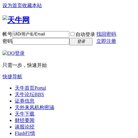
设为首页
收藏本站
帐号
找回密码
自动登录
密码
立即注册
登录
只需一步，快速开始
快捷导航
天牛首页
Portal
天牛论坛
BBS
证券信息
天外来风
机构密涵
天牛下载
财经要闻
谈股论经
Flash行情