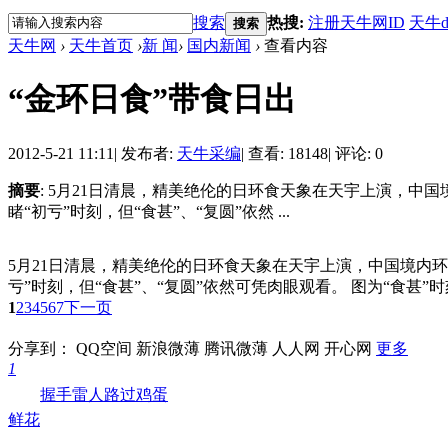
搜索
热搜:
注册天牛网ID
天牛d
搜索
天牛网
›
天牛首页
›
新 闻
›
国内新闻
›
查看内容
“金环日食”带食日出
2012-5-21 11:11
|
发布者:
天牛采编
|
查看: 18148
|
评论: 0
摘要
: 5月21日清晨，精美绝伦的日环食天象在天宇上演，
睹“初亏”时刻，但“食甚”、“复圆”依然 ...
5月21日清晨，精美绝伦的日环食天象在天宇上演，中国境内
亏”时刻，但“食甚”、“复圆”依然可凭肉眼观看。 图为“食甚”时
1
2
3
4
5
6
7
下一页
分享到：
QQ空间
新浪微薄
腾讯微薄
人人网
开心网
更多
1
握手
雷人
路过
鸡蛋
鲜花