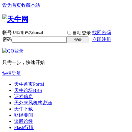
设为首页
收藏本站
帐号
找回密码
自动登录
密码
立即注册
登录
只需一步，快速开始
快捷导航
天牛首页
Portal
天牛论坛
BBS
证券信息
天外来风
机构密涵
天牛下载
财经要闻
谈股论经
Flash行情