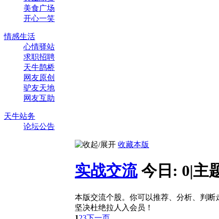
美食广场
开心一笑
情感生活
心情驿站
求职招聘
天牛鹊桥
网友原创
驴友天地
网友互助
天牛站务
论坛公告
收藏本版
实战交流
今日:
0
|
主
本版交流个股。你可以推荐、分析、判断
坚决杜绝拉人入会员！
1
2
3
下一页