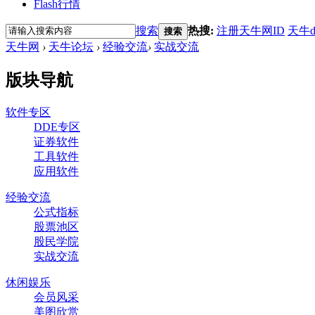
Flash行情
搜索
热搜:
注册天牛网ID
天牛d
搜索
天牛网
›
天牛论坛
›
经验交流
›
实战交流
版块导航
软件专区
DDE专区
证券软件
工具软件
应用软件
经验交流
公式指标
股票池区
股民学院
实战交流
休闲娱乐
会员风采
美图欣赏