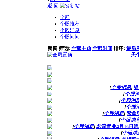
返 回
全部
个股推荐
个股消息
个股问问
新窗
筛选:
全部主题
全部时间
排序:
最后
天牛
[
个股消息
]
银
[
个股
[
个股消
[
个股
[
个股消息
]
紫鑫药
[
个股消
[
个股消息
]
名流置业4月16日
[
个股消