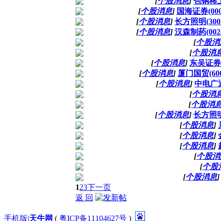
[
个股消息
]
包钢稀土
[
个股消息
]
国海证券(00
[
个股消息
]
长方照明(30
[
个股消息
]
汉森制药(002
[
个股消
[
个股消
[
个股消息
]
东吴证券(
[
个股消息
]
厦门国贸(60
[
个股消息
]
中电广通
[
个股消
[
个股消
[
个股消息
]
长方照明
[
个股消息
]
[
个股消息
]
[
个股消息
]
[
个股消
[
个股
[
个股消息
]
1
2
3
下一页
返 回
手机版
|
天牛网
(
粤ICP备11104627号
)