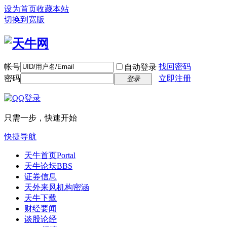
设为首页
收藏本站
切换到宽版
帐号
找回密码
自动登录
密码
立即注册
登录
只需一步，快速开始
快捷导航
天牛首页
Portal
天牛论坛
BBS
证券信息
天外来风
机构密涵
天牛下载
财经要闻
谈股论经