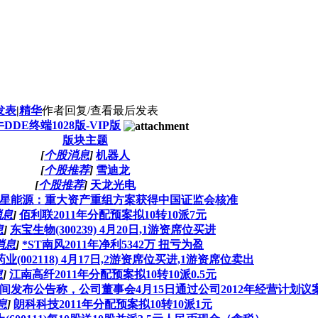
发表
|
精华
作者
回复/查看
最后发表
DDE终端1028版-VIP版
版块主题
[
个股消息
]
机器人
[
个股推荐
]
雪迪龙
[
个股推荐
]
天龙光电
星能源：重大资产重组方案获得中国证监会核准
消息
]
佰利联2011年分配预案拟10转10派7元
息
]
东宝生物(300239) 4月20日,1游资席位买进
消息
]
*ST南风2011年净利5342万 扭亏为盈
业(002118) 4月17日,2游资席位买进,1游资席位卖出
息
]
江南高纤2011年分配预案拟10转10派0.5元
晚间发布公告称，公司董事会4月15日通过公司2012年经营计划议
息
]
朗科科技2011年分配预案拟10转10派1元