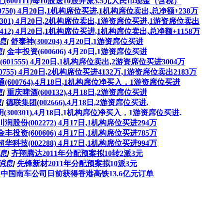
(600111)每10股送10股并派3.5元人民币现金（含税）
0750) 4月20日,1机构席位买进,1机构席位卖出,总净额+238万
0301) 4月20日,2机构席位卖出,1游资席位买进,1游资席位卖出
412) 4月20日,1机构席位买进,1机构席位卖出,总净额+1158万
息
]
舒泰神(300204) 4月20日,1游资席位买进
息
]
金丰投资(600606) 4月20日,1游资席位买进
601555) 4月20日,1机构席位卖出,2游资席位买进3004万
0755) 4月20日,2机构席位买进4132万,1游资席位卖出2183万
(600764),4月18日,1机构席位净买入，1游资席位买进
息
]
重庆啤酒(600132),4月18日,2游资席位买进
息
]
德联集团(002666),4月18日,2游资席位买进.
(300301),4月18日,1机构席位净买入，1游资席位买进.
川润股份(002272) 4月17日,1机构席位买进294万
金丰投资(600606) 4月17日,1机构席位买进785万
超华科技(002288) 4月17日,1机构席位买进994万
息
]
齐翔腾达2011年分配预案拟10转2派3元
消息
]
先锋新材2011年分配预案拟10派3元
中国南车公司日前获得香港高铁13.6亿元订单